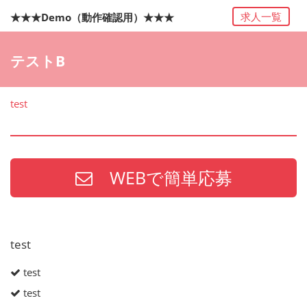
求人一覧
★★★Demo（動作確認用）★★★
テストB
test
WEBで簡単応募
test
test
test