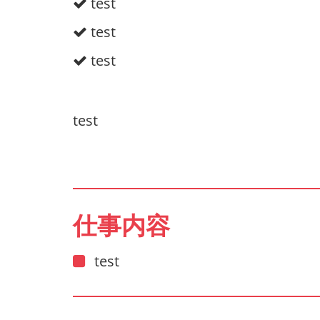
test
test
test
test
仕事内容
test