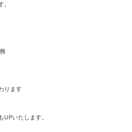
す。
業務
わります
もUPいたします。