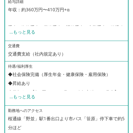
給与詳細
年収：約360万円〜410万円+α
手当：資格手当、業務手当、調整手当、夜勤手当、処遇改
...
もっと見る
善手当、家族手当、通勤手当あり
ケアマイスター制度：スキルに応じて1,000円〜20,000
交通費
交通費支給（社内規定あり）
円/月up
※資格・経験を考慮し決定します
待遇/福利厚生
◆社会保険完備（厚生年金・健康保険・雇用保険）
◆昇給あり
◆賞与あり【年2回（7・12月）、昨年実績3.3ヶ月分】
...
もっと見る
◆交通費規定支給
◆有休・慶弔・育児・介護などの休暇制度
勤務地へのアクセス
桜通線「野並」駅1番出口より市バス「笹原」停下車で約5
◆マイカー通勤OK（事前に相談必要）
分ほど
◆退職金制度（勤続3年～）