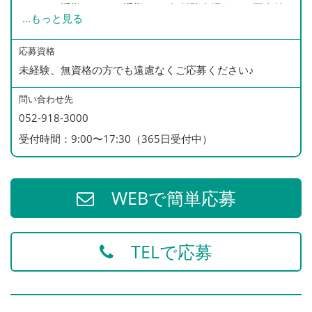
マイカー通勤・バイク通勤OK・無料駐車場あり（要事前
◆制服貸与
...
もっと見る
相談）
◆各種 処遇改善手当あり（毎月支給）
応募資格
未経験、無資格の方でも遠慮なくご応募ください♪
天白区だけでなく緑区、瑞穂区、南区、北区、昭和区、豊
明市、日進市
問い合わせ先
などから出勤されている方もいます♪
052-918-3000
受付時間：9:00〜17:30（365日受付中）
WEBで簡単応募
TELで応募