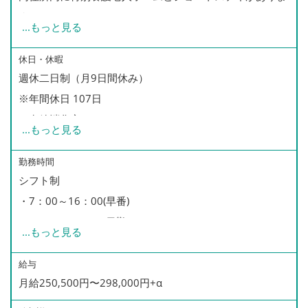
す。
...
もっと見る
どちらで勤務いただいても大丈夫なので、面接時にご相談
ください。
休日・休暇
週休二日制（月9日間休み）
※年間休日 107日
※有給消化率65%
...
もっと見る
※育児休暇・産休有り
※半日有給制度・中抜けシフトあり
勤務時間
シフト制
・7：00～16：00(早番)
・8：45～17：45(日勤)
...
もっと見る
・12：00～21：00(遅番)
・13：00～22：00(遅番2)
給与
月給250,500円〜298,000円+α
・22：00～ 7：00(夜勤)