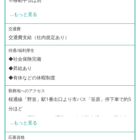
※移動手当は別
...
もっと見る
＜手当＞
移動手当：訪問1件ごとに支給（車移動：200円、自転車
交通費
交通費支給（社内規定あり）
移動：150円支給）
待遇/福利厚生
＜ケアマイスター制度 5段階の手当＞
◆社会保険完備
【マイスター】パート：時給100円UP
◆昇給あり
【プラチナ】 パート：時給50円UP
◆有休などの休暇制度
【ゴールド】 パート：時給30円UP
勤務地へのアクセス
【シルバー】 パート：時給20円UP
桜通線「野並」駅1番出口より市バス「笹原」停下車で約5
【ブロンズ】 パート：時給10円UP
分ほど
マイカー通勤・バイク通勤OK・無料駐車場あり（要事前
...
もっと見る
相談）
応募資格