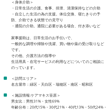
＜身体介助＞
・日常生活の介護。食事、排泄、清潔保持などの介助
・自立した生活の為の支援。体位交換、寝たきりの予
防、介助できる状態での見守り
・通院の介助。通院に必要がある場合、付き添いなど
家事援助は、日常生活のお手伝いで、
一般的な調理や掃除や洗濯、買い物や薬の受け取りなど
です。
その他、介護方法の指導や
生活用具・在宅サービスの利用などについてのご相談に
のっています。
＜訪問エリア＞
名古屋市：緑区・天白区・瑞穂区・南区・昭和区
＜施設情報:ケアマキス笹原＞
男女比：男性31%・女性69%
年齢分布：20代15%・30代21%・40代13%・50代24%・