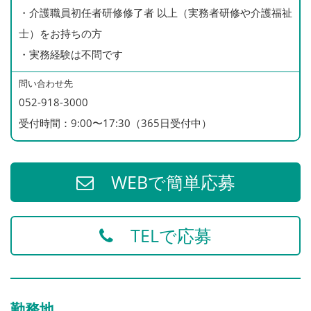
・介護職員初任者研修修了者 以上（実務者研修や介護福祉
天白区だけでなく緑区、瑞穂区、南区、北区、昭和区、豊
士）をお持ちの方
明市、日進市
・実務経験は不問です
などから出勤されている方もいます♪
問い合わせ先
052-918-3000
受付時間：9:00〜17:30（365日受付中）
WEBで簡単応募
TELで応募
勤務地