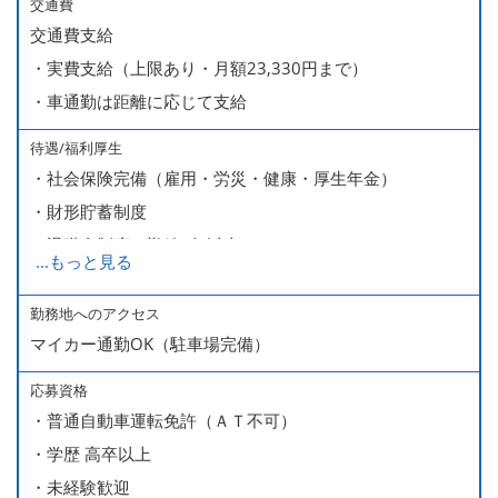
各種手当など
交通費
交通費支給
・賞与あり（前年実績：年2回）
・実費支給（上限あり・月額23,330円まで）
・昇給年1回
・車通勤は距離に応じて支給
・安全手当（最大8,000円）
・住宅手当
待遇/福利厚生
・入社祝い金支給（試用期間終了後、30,000円支給）
・社会保険完備（雇用・労災・健康・厚生年金）
・財形貯蓄制度
・退職金制度（勤続3年以上）
...
もっと見る
・資格取得支援制度あり
・表彰制度
勤務地へのアクセス
マイカー通勤OK（駐車場完備）
・健康診断あり
・人間ドック受診料全額会社負担
応募資格
・永年勤続休暇制度
・普通自動車運転免許（ＡＴ不可）
・リフレッシュ休暇制度
・学歴 高卒以上
・特別有給休暇
・未経験歓迎