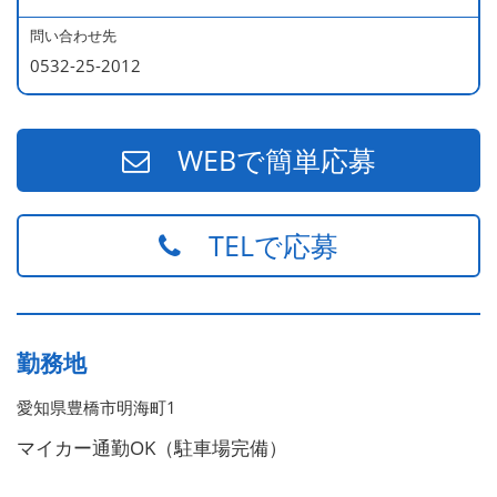
・社内イベント
問い合わせ先
・職場・グループ旅行費用の助成制度
0532-25-2012
・中小企業退職金共済機構への加入
・企業内共済制度あり（見舞金、助成金、レクリエーショ
ン行事等）
WEBで簡単応募
TELで応募
勤務地
愛知県豊橋市明海町1
マイカー通勤OK（駐車場完備）