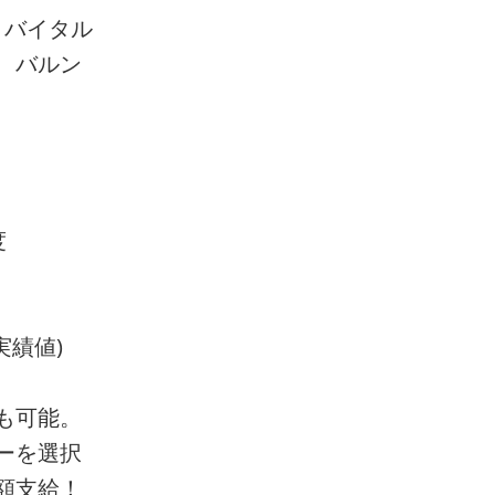
、バイタル
、バルン
度
実績値)
も可能。
ーを選択
額支給！