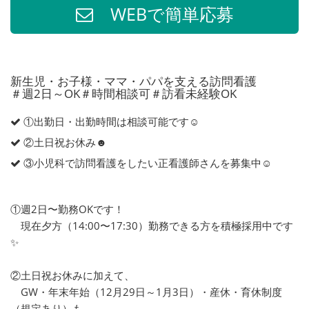
WEBで簡単応募
新生児・お子様・ママ・パパを支える訪問看護
＃週2日～OK＃時間相談可＃訪看未経験OK
①出勤日・出勤時間は相談可能です☺︎
②土日祝お休み☻︎
③小児科で訪問看護をしたい正看護師さんを募集中☺︎
①週2日〜勤務OKです！
現在夕方（14:00〜17:30）勤務できる方を積極採用中です
✨
②土日祝お休みに加えて、
GW・年末年始（12月29日～1月3日）・産休・育休制度
（規定あり）も