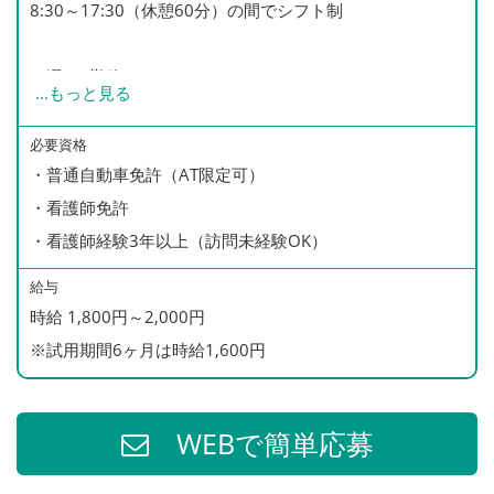
8:30～17:30（休憩60分）の間でシフト制
・週2～勤務OK！
...
もっと見る
・短時間勤務相談OK！
・17:30まで勤務可能な方を積極採用中！
必要資格
・普通自動車免許（AT限定可）
・残業ほぼなし！
・看護師免許
・看護師経験3年以上（訪問未経験OK）
給与
時給 1,800円～2,000円
※試用期間6ヶ月は時給1,600円
WEBで簡単応募