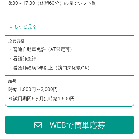
8:30～17:30（休憩60分）の間でシフト制
・週2～勤務OK！
...
もっと見る
・短時間勤務相談OK！
・17:30まで勤務可能な方を積極採用中！
必要資格
・普通自動車免許（AT限定可）
・残業ほぼなし！
・看護師免許
・看護師経験3年以上（訪問未経験OK）
給与
時給 1,800円～2,000円
※試用期間6ヶ月は時給1,600円
WEBで簡単応募