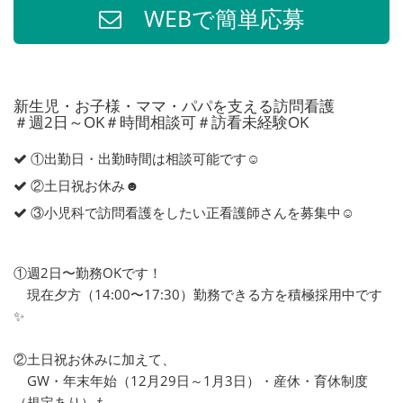
WEBで簡単応募
新生児・お子様・ママ・パパを支える訪問看護
＃週2日～OK＃時間相談可＃訪看未経験OK
①出勤日・出勤時間は相談可能です☺︎
②土日祝お休み☻︎
③小児科で訪問看護をしたい正看護師さんを募集中☺︎
①週2日〜勤務OKです！
現在夕方（14:00〜17:30）勤務できる方を積極採用中です
✨
②土日祝お休みに加えて、
GW・年末年始（12月29日～1月3日）・産休・育休制度
（規定あり）も